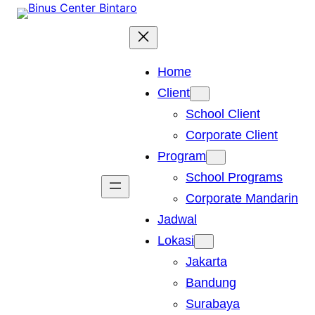
Skip
to
content
Home
Client
School Client
Corporate Client
Program
School Programs
Corporate Mandarin
Jadwal
Lokasi
Jakarta
Bandung
Surabaya