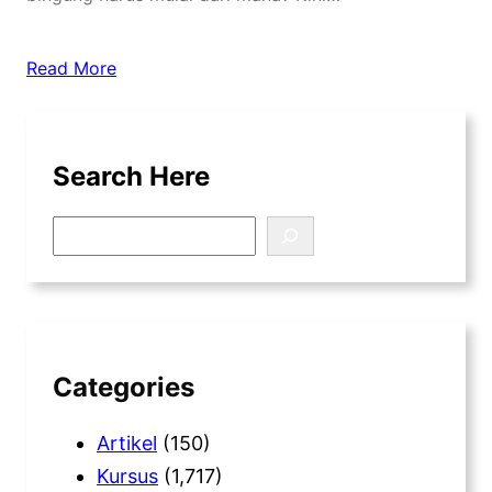
Read More
Search Here
S
e
a
r
c
h
Categories
Artikel
(150)
Kursus
(1,717)