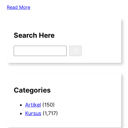
Read More
Search Here
S
e
a
r
c
h
Categories
Artikel
(150)
Kursus
(1,717)