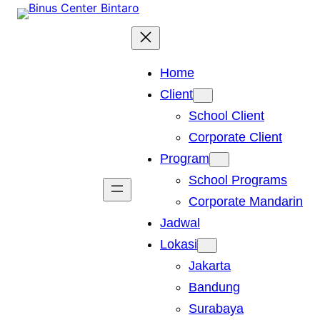
Skip
to
content
Home
Client
School Client
Corporate Client
Program
School Programs
Corporate Mandarin
Jadwal
Lokasi
Jakarta
Bandung
Surabaya