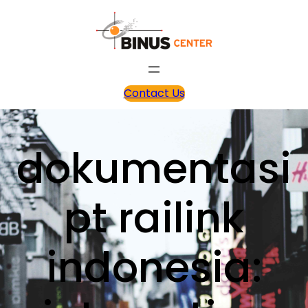
Contact Us
dokumentasi
pt railink
indonesia: