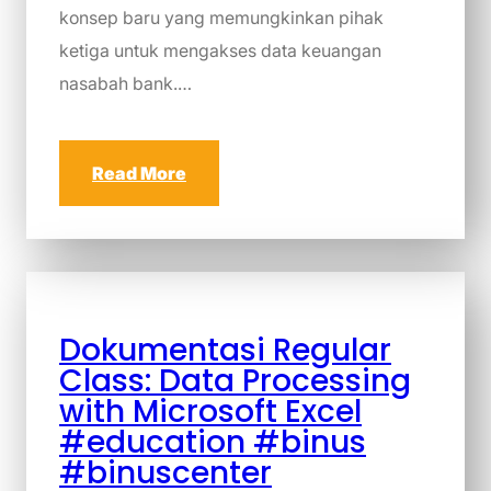
konsep baru yang memungkinkan pihak
ketiga untuk mengakses data keuangan
nasabah bank.…
Read More
Dokumentasi Regular
Class: Data Processing
with Microsoft Excel
#education #binus
#binuscenter