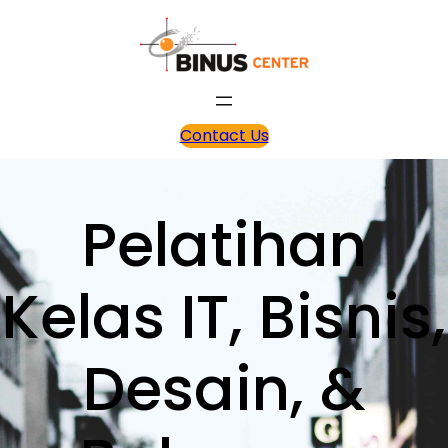
Contact Us
Pelatihan
Kelas IT, Bisnis,
Desain, &