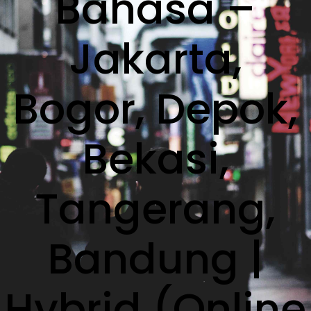
Bahasa –
Jakarta,
Bogor, Depok,
Bekasi,
Tangerang,
Bandung |
Hybrid (Online