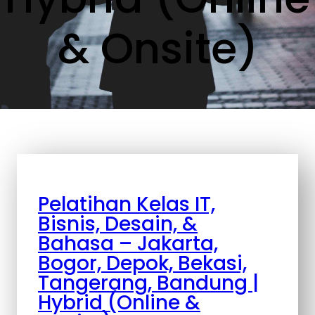
& Onsite)
Pelatihan Kelas IT,
Bisnis, Desain, &
Bahasa – Jakarta,
Bogor, Depok, Bekasi,
Tangerang, Bandung |
Hybrid (Online &