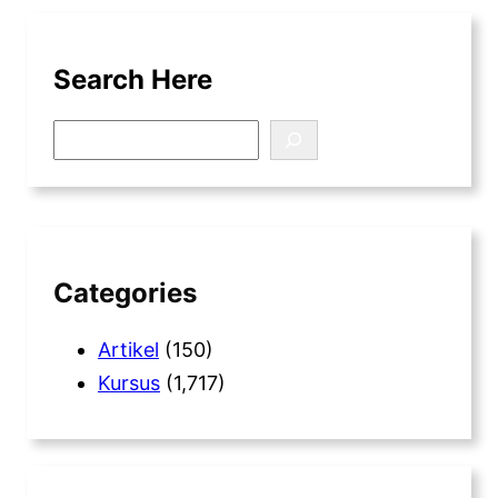
Search Here
S
e
a
r
c
h
Categories
Artikel
(150)
Kursus
(1,717)