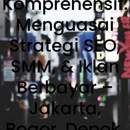
Komprehensif:
Menguasai
Strategi SEO,
SMM, & Iklan
Berbayar –
Jakarta,
Bogor, Depok,