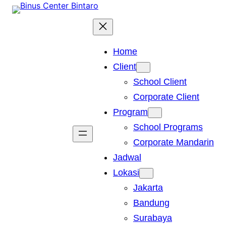
Skip
to
content
Home
Client
School Client
Corporate Client
Program
School Programs
Corporate Mandarin
Jadwal
Lokasi
Jakarta
Bandung
Surabaya