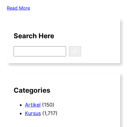
Read More
Search Here
S
e
a
r
c
h
Categories
Artikel
(150)
Kursus
(1,717)