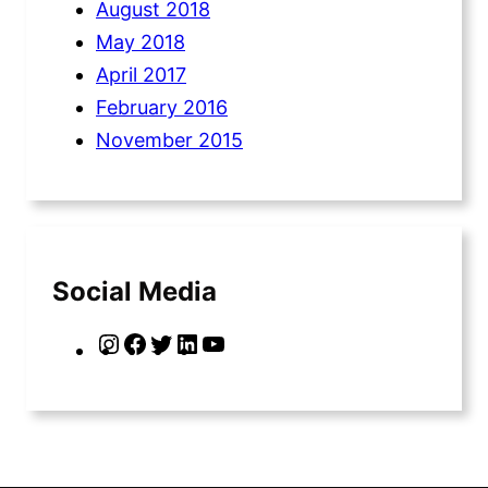
August 2018
May 2018
April 2017
February 2016
November 2015
Social Media
I
F
T
L
Y
n
a
w
i
o
s
c
i
n
u
t
e
t
k
T
a
b
t
e
u