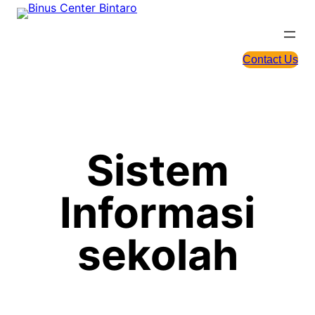
Skip
to
content
Contact Us
Sistem
Informasi
sekolah