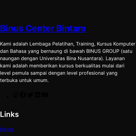
g
o
e
d
b
r
o
r
I
e
a
k
n
Binus Center Bintaro
m
Kami adalah Lembaga Pelatihan, Training, Kursus Komputer
dan Bahasa yang bernaung di bawah BINUS GROUP (satu
naungan dengan Universitas Bina Nusantara). Layanan
kami adalah memberikan kursus berkualitas mulai dari
level pemula sampai dengan level profesional yang
terbuka untuk umum.
I
F
T
L
Y
n
a
w
i
o
Links
s
c
i
n
u
t
e
t
k
T
Home
a
b
t
e
u