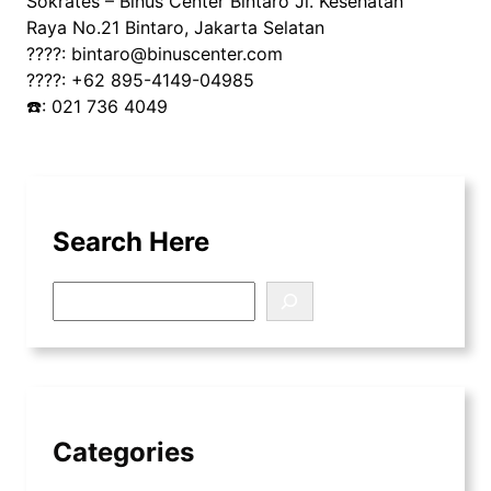
Sokrates – Binus Center Bintaro Jl. Kesehatan
Raya No.21 Bintaro, Jakarta Selatan
????: bintaro@binuscenter.com
????: +62 895-4149-04985
☎️: 021 736 4049
Search Here
S
e
a
r
c
h
Categories