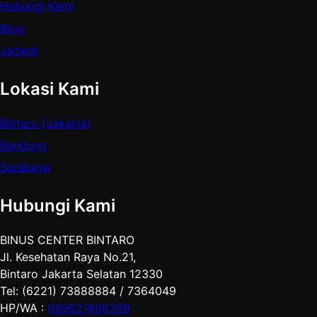
Hubungi Kami
g
o
e
d
b
Blog
r
o
r
I
e
Jadwal
a
k
n
m
Lokasi Kami
Bintaro (Jakarta)
Bandung
Surabaya
Hubungi Kami
BINUS CENTER BINTARO
Jl. Kesehatan Raya No.21,
Bintaro Jakarta Selatan 12330
Tel: (6221) 73888884 / 7364049
HP/WA :
089621896399