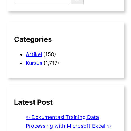
e
a
r
c
h
Categories
Artikel
(150)
Kursus
(1,717)
Latest Post
✨ Dokumentasi Training Data
Processing with Microsoft Excel ✨