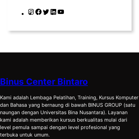
I
F
T
L
Y
n
a
w
i
o
s
c
i
n
u
t
e
t
k
T
a
b
t
e
u
g
o
e
d
b
r
o
r
I
e
a
k
n
Binus Center Bintaro
m
Kami adalah Lembaga Pelatihan, Training, Kursus Komputer
dan Bahasa yang bernaung di bawah BINUS GROUP (satu
naungan dengan Universitas Bina Nusantara). Layanan
kami adalah memberikan kursus berkualitas mulai dari
level pemula sampai dengan level profesional yang
terbuka untuk umum.