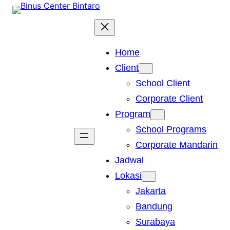
Skip
to
content
Home
Client
School Client
Corporate Client
Program
School Programs
Corporate Mandarin
Jadwal
Lokasi
Jakarta
Bandung
Surabaya