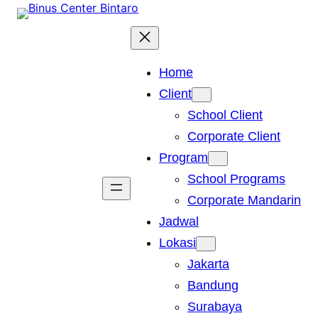
Skip
to
content
Home
Client
School Client
Corporate Client
Program
School Programs
Corporate Mandarin
Jadwal
Lokasi
Jakarta
Bandung
Surabaya