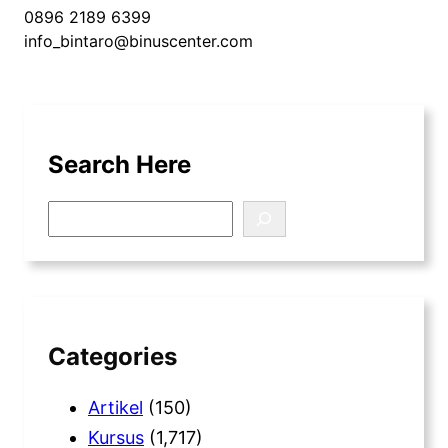
0896 2189 6399
info_bintaro@binuscenter.com
Search Here
S
e
a
r
c
h
Categories
Artikel
(150)
Kursus
(1,717)