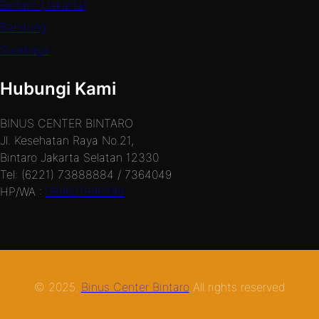
Bintaro (Jakarta)
Bandung
Surabaya
Hubungi Kami
BINUS CENTER BINTARO
Jl. Kesehatan Raya No.21,
Bintaro Jakarta Selatan 12330
Tel: (6221) 73888884 / 7364049
HP/WA :
089621896399
© 2025.
Binus Center Bintaro
All rights reserved