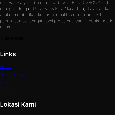
dan Bahasa yang bernaung di bawah BINUS GROUP (satu
naungan dengan Universitas Bina Nusantara). Layanan kami
adalah memberikan kursus berkualitas mulai dari level
pemula sampai dengan level profesional yang terbuka untuk
umum.
Instagram
Facebook
Twitter
LinkedIn
YouTube
Links
Home
Hubungi Kami
Blog
Jadwal
Lokasi Kami