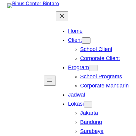
Skip
to
content
Home
Client
School Client
Corporate Client
Program
School Programs
Corporate Mandarin
Jadwal
Lokasi
Jakarta
Bandung
Surabaya