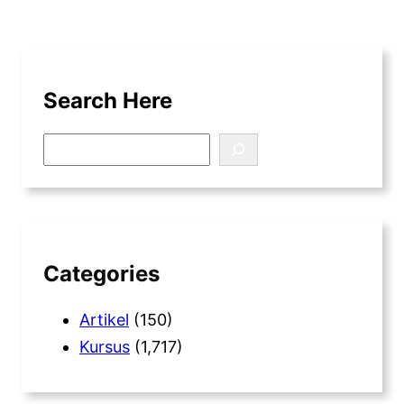
Search Here
S
e
a
r
c
h
Categories
Artikel
(150)
Kursus
(1,717)