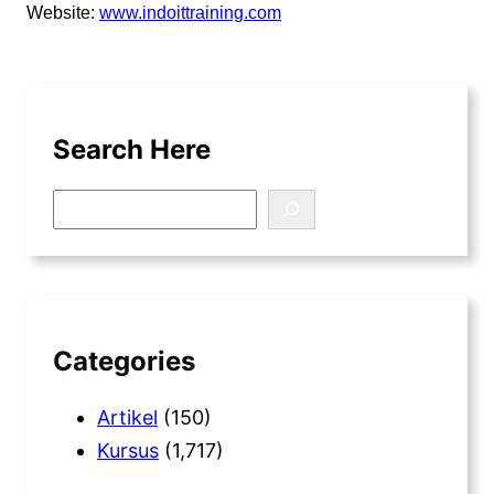
Website:
www.indoittraining.com
Search Here
S
e
a
r
c
h
Categories
Artikel
(150)
Kursus
(1,717)