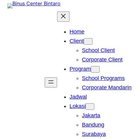
Skip
to
content
Home
Client
School Client
Corporate Client
Program
School Programs
Corporate Mandarin
Jadwal
Lokasi
Jakarta
Bandung
Surabaya