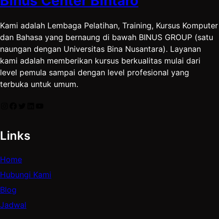
Binus Center Bintaro
Kami adalah Lembaga Pelatihan, Training, Kursus Komputer
dan Bahasa yang bernaung di bawah BINUS GROUP (satu
naungan dengan Universitas Bina Nusantara). Layanan
kami adalah memberikan kursus berkualitas mulai dari
level pemula sampai dengan level profesional yang
terbuka untuk umum.
Instagram
Facebook
Twitter
LinkedIn
YouTube
Links
Home
Hubungi Kami
Blog
Jadwal