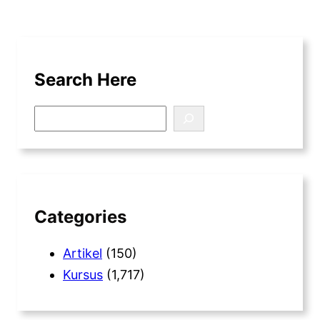
Search Here
S
e
a
r
c
h
Categories
Artikel
(150)
Kursus
(1,717)