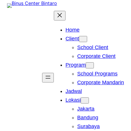
Skip
to
content
Home
Client
School Client
Corporate Client
Program
School Programs
Corporate Mandarin
Jadwal
Lokasi
Jakarta
Bandung
Surabaya