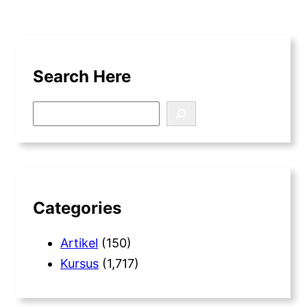
Search Here
S
e
a
r
c
h
Categories
Artikel
(150)
Kursus
(1,717)