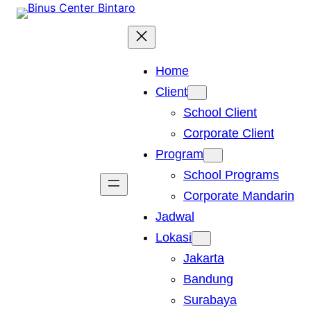
Skip
to
content
Home
Client
School Client
Corporate Client
Program
School Programs
Corporate Mandarin
Jadwal
Lokasi
Jakarta
Bandung
Surabaya