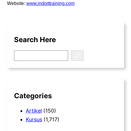
Website:
www.indoittraining.com
Search Here
S
e
a
r
c
h
Categories
Artikel
(150)
Kursus
(1,717)