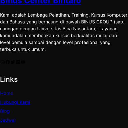
Binus Center Bintaro
Kami adalah Lembaga Pelatihan, Training, Kursus Komputer
dan Bahasa yang bernaung di bawah BINUS GROUP (satu
naungan dengan Universitas Bina Nusantara). Layanan
kami adalah memberikan kursus berkualitas mulai dari
level pemula sampai dengan level profesional yang
terbuka untuk umum.
Instagram
Facebook
Twitter
LinkedIn
YouTube
Links
Home
Hubungi Kami
Blog
Jadwal