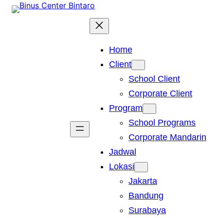
Skip
to
content
Home
Client
School Client
Corporate Client
Program
School Programs
Corporate Mandarin
Jadwal
Lokasi
Jakarta
Bandung
Surabaya