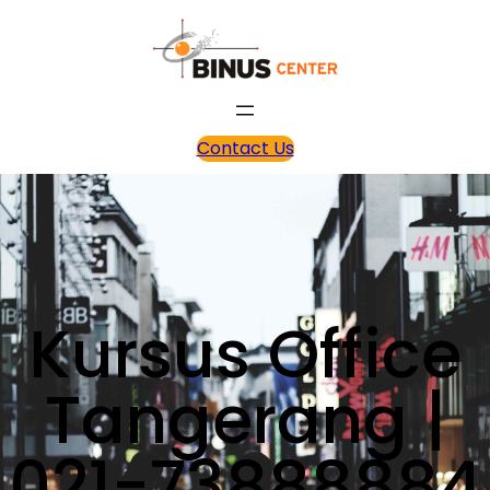
Contact Us
Kursus Office
Tangerang |
021-73888884