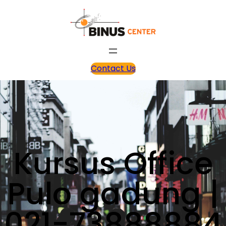
Contact Us
Kursus Office
Pulo gadung |
021-73888884