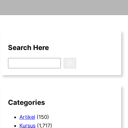
Search Here
S
e
a
r
c
h
Categories
Artikel
(150)
Kursus
(1,717)