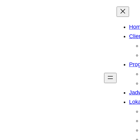
Ho
Clie
Pro
Jad
Loka