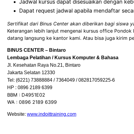
Jadwal kursus dapat disesuaikan dengan ke
Dapat request jadwal apabila mendaftar sec
Sertifikat dari Binus Center akan diberikan bagi siswa y
Keterangan lebih lanjut mengenai kursus office Pondok 
datang langsung ke kantor kami. Atau bisa juga kirim p
BINUS CENTER – Bintaro
Lembaga Pelatihan / Kursus Komputer & Bahasa
Jl. Kesehatan Raya No.21, Bintaro
Jakarta Selatan 12330
Tel: (6221) 73888884 / 7364049 / 082817059225-6
HP : 0896 2189 6399
BBM : D4951E02
WA : 0896 2189 6399
Website:
www.indoittraining.com