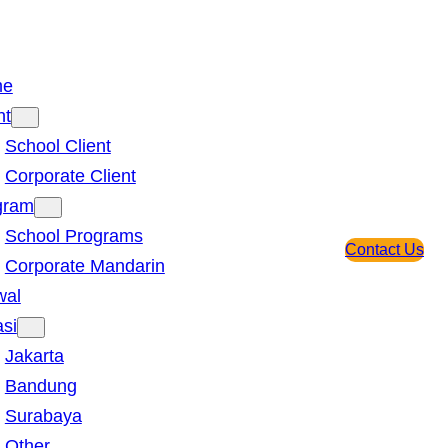
me
nt
School Client
Corporate Client
gram
School Programs
Contact Us
Corporate Mandarin
wal
si
Jakarta
Bandung
Surabaya
Other