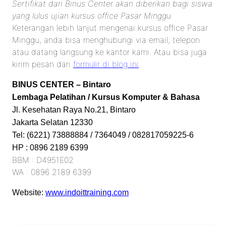
Sertifikat dari Binus Center akan diberikan bagi siswa
yang lulus ujian kursus office Pasar Minggu.
Keterangan lebih lanjut mengenai kursus office Pasar
Minggu, anda bisa menghubungi via email, telepon
atau datang langsung ke kantor kami. Atau bisa juga
kirim pesan dari
formulir di blog ini
.
BINUS CENTER – Bintaro
Lembaga Pelatihan / Kursus Komputer & Bahasa
Jl. Kesehatan Raya No.21, Bintaro
Jakarta Selatan 12330
Tel: (6221) 73888884 / 7364049 / 082817059225-6
HP : 0896 2189 6399
BBM : D4951E02
WA : 0896 2189 6399
Website:
www.indoittraining.com