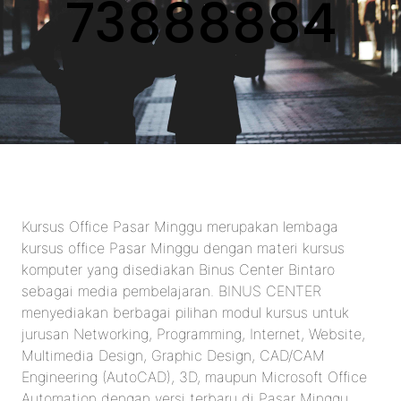
73888884
Kursus Office Pasar Minggu merupakan lembaga
kursus office Pasar Minggu dengan materi kursus
komputer yang disediakan Binus Center Bintaro
sebagai media pembelajaran. BINUS CENTER
menyediakan berbagai pilihan modul kursus untuk
jurusan Networking, Programming, Internet, Website,
Multimedia Design, Graphic Design, CAD/CAM
Engineering (AutoCAD), 3D, maupun Microsoft Office
Automation dengan versi terbaru di Pasar Minggu.