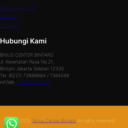
Bintaro (Jakarta)
Bandung
Surabaya
Hubungi Kami
BINUS CENTER BINTARO
Jl. Kesehatan Raya No.21,
Bintaro Jakarta Selatan 12330
Tel: (6221) 73888884 / 7364049
HP/WA :
089621896399
© 2025.
Binus Center Bintaro
All rights reserved