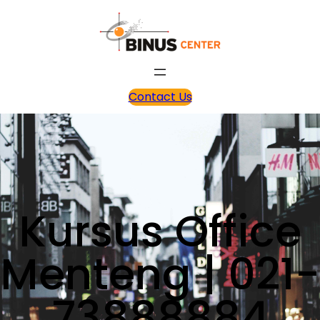
Contact Us
Kursus Office
Menteng | 021-
73888884