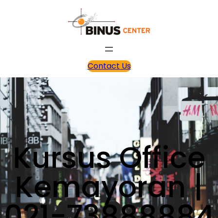
Contact Us
Kursus Office
Kemayoran |
021-73888884