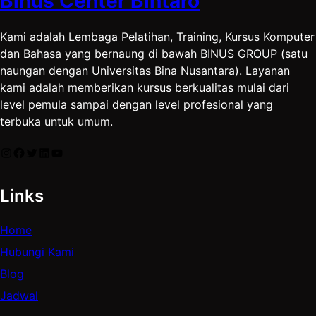
Binus Center Bintaro
Kami adalah Lembaga Pelatihan, Training, Kursus Komputer
dan Bahasa yang bernaung di bawah BINUS GROUP (satu
naungan dengan Universitas Bina Nusantara). Layanan
kami adalah memberikan kursus berkualitas mulai dari
level pemula sampai dengan level profesional yang
terbuka untuk umum.
Instagram
Facebook
Twitter
LinkedIn
YouTube
Links
Home
Hubungi Kami
Blog
Jadwal