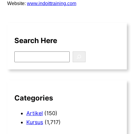
Website:
www.indoittraining.com
Search Here
S
e
a
r
c
h
Categories
Artikel
(150)
Kursus
(1,717)