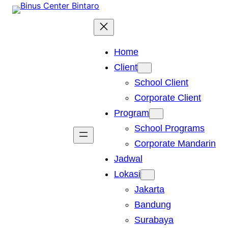
Skip
to
content
Home
Client
School Client
Corporate Client
Program
School Programs
Corporate Mandarin
Jadwal
Lokasi
Jakarta
Bandung
Surabaya