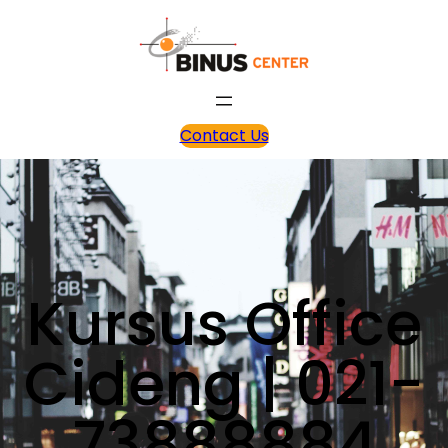
Contact Us
Kursus Office
Cideng | 021-
73888884