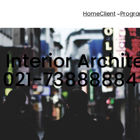
Home
Client
Progr
Interior Archi
021-73888884