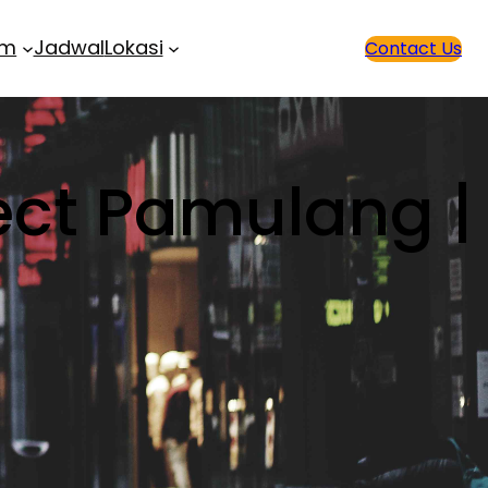
am
Jadwal
Lokasi
Contact Us
tect Pamulang |