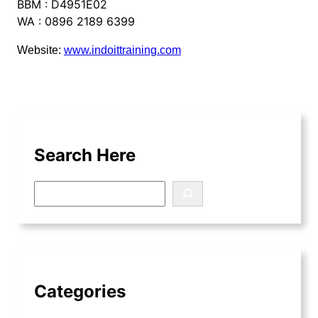
BBM : D4951E02
WA : 0896 2189 6399
Website:
www.indoittraining.com
Search Here
S
e
a
r
c
h
Categories