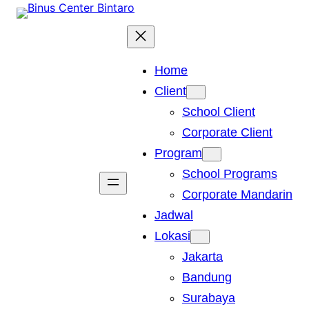
Skip
to
content
Home
Client
School Client
Corporate Client
Program
School Programs
Corporate Mandarin
Jadwal
Lokasi
Jakarta
Bandung
Surabaya