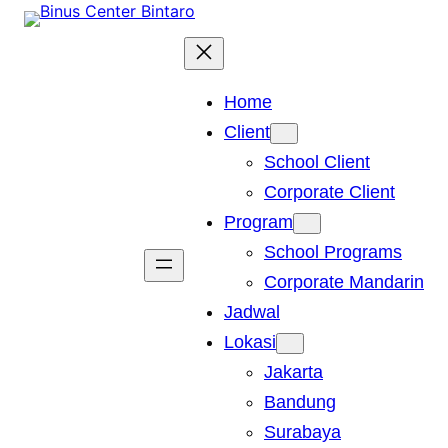
Skip
to
content
Home
Client
School Client
Corporate Client
Program
School Programs
Corporate Mandarin
Jadwal
Lokasi
Jakarta
Bandung
Surabaya