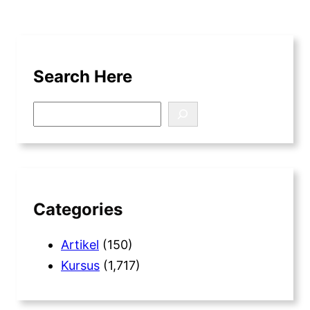
Search Here
S
e
a
r
c
h
Categories
Artikel
(150)
Kursus
(1,717)