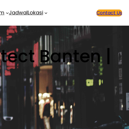
am
Jadwal
Lokasi
Contact Us
tect Banten |