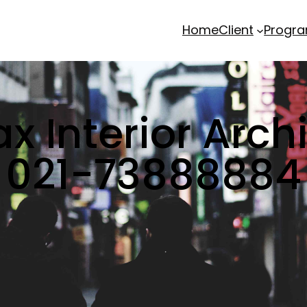
Home
Client
Progr
x Interior Archi
021-73888884