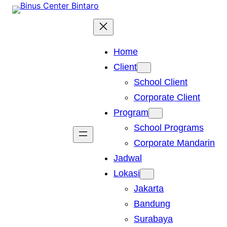
Skip
to
content
Home
Client
School Client
Corporate Client
Program
School Programs
Corporate Mandarin
Jadwal
Lokasi
Jakarta
Bandung
Surabaya