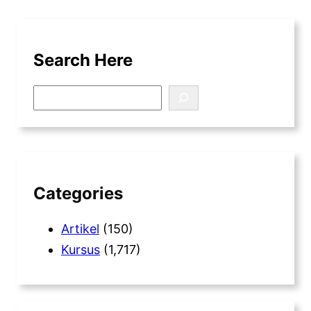
Search Here
S
e
a
r
c
h
Categories
Artikel
(150)
Kursus
(1,717)