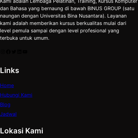
Kami adalah Lembaga Pelatihan, Training, Kursus Komputer
dan Bahasa yang bernaung di bawah BINUS GROUP (satu
naungan dengan Universitas Bina Nusantara). Layanan
kami adalah memberikan kursus berkualitas mulai dari
level pemula sampai dengan level profesional yang
terbuka untuk umum.
Instagram
Facebook
Twitter
LinkedIn
YouTube
Links
Home
Hubungi Kami
Blog
Jadwal
Lokasi Kami