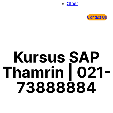
Other
Contact Us
Kursus SAP
Thamrin | 021-
73888884