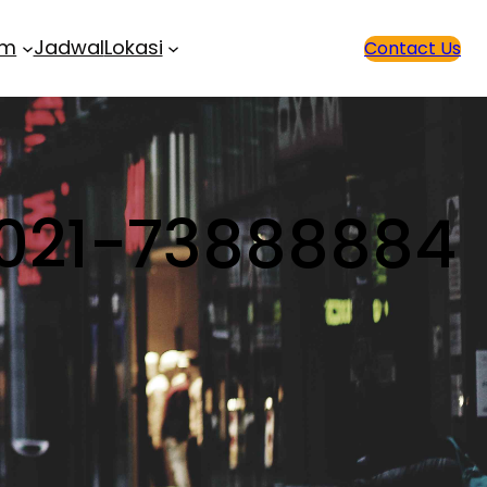
am
Jadwal
Lokasi
Contact Us
 021-73888884