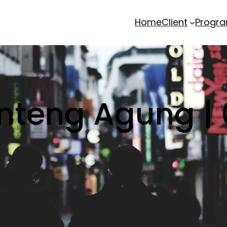
Home
Client
Progr
enteng Agung |