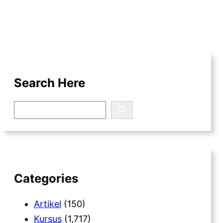
Search Here
S
e
a
r
c
h
Categories
Artikel
(150)
Kursus
(1,717)