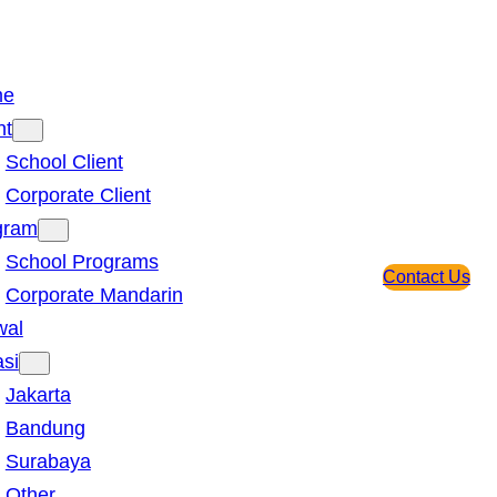
me
nt
School Client
Corporate Client
gram
School Programs
Contact Us
Corporate Mandarin
wal
si
Jakarta
Bandung
Surabaya
Other