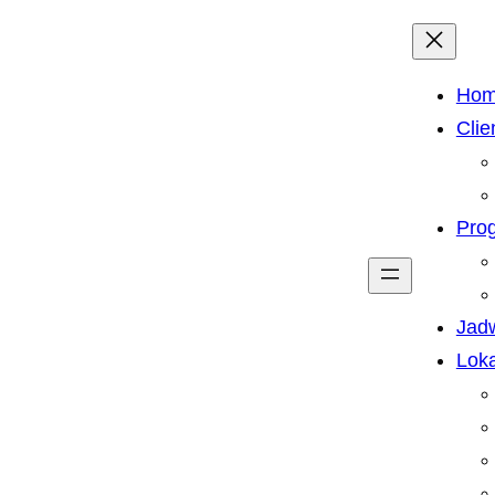
Ho
Clie
Pro
Jad
Loka