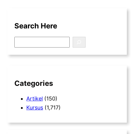
Search Here
S
e
a
r
c
h
Categories
Artikel
(150)
Kursus
(1,717)