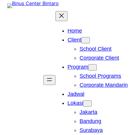
Skip
to
content
Home
Client
School Client
Corporate Client
Program
School Programs
Corporate Mandarin
Jadwal
Lokasi
Jakarta
Bandung
Surabaya