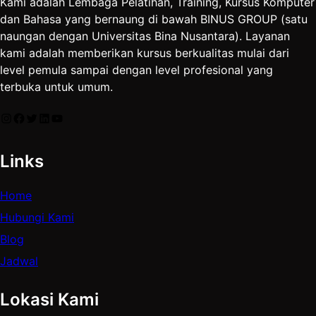
Kami adalah Lembaga Pelatihan, Training, Kursus Komputer
dan Bahasa yang bernaung di bawah BINUS GROUP (satu
naungan dengan Universitas Bina Nusantara). Layanan
kami adalah memberikan kursus berkualitas mulai dari
level pemula sampai dengan level profesional yang
terbuka untuk umum.
Instagram
Facebook
Twitter
LinkedIn
YouTube
Links
Home
Hubungi Kami
Blog
Jadwal
Lokasi Kami