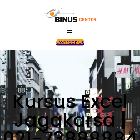
Contact Us
Kursus Excel
Jagakarsa |
021-73888884