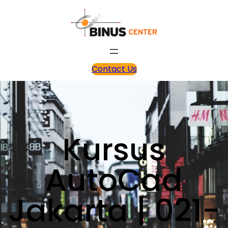
Contact Us
Kursus
AutoCad
Jakarta | 021-