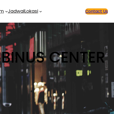
am
Jadwal
Lokasi
Contact Us
 BINUS CENTER