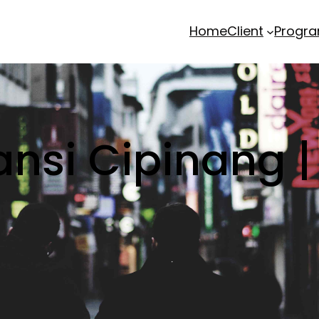
Home
Client
Progr
ansi Cipinang |