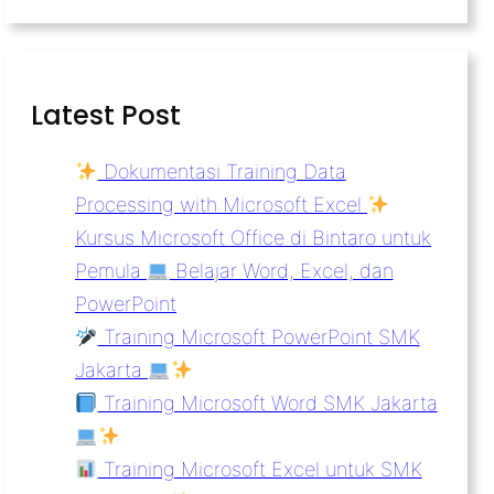
Latest Post
Dokumentasi Training Data
Processing with Microsoft Excel
Kursus Microsoft Office di Bintaro untuk
Pemula
Belajar Word, Excel, dan
PowerPoint
Training Microsoft PowerPoint SMK
Jakarta
Training Microsoft Word SMK Jakarta
Training Microsoft Excel untuk SMK