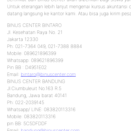
Untuk eterangan lebih lanjut mengenai kursus akuntansi 
datang langsung ke kantor kami. Atau bisa juga kirim pes
BINUS CENTER BINTARO
Jl. Kesehatan Raya No. 21
Jakarta 12330
Ph: 021-7364 049, 021-7388 8884
Mobile: 089621896399
Whatsapp: 089621896399
Pin BB : D4951E02
Email:
bintaro@binuscenter.com
BINUS CENTER BANDUNG
Jl.Ciumbuleuit No.163 R.5
Bandung, Jawa barat 40141
Ph: 022-2039145
Whatsapp/ LINE: 083820113316
Mobile: 083820113316
pin BB: 5C5DFDDF
Email:
bandung@binuscenter.com