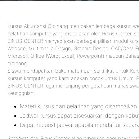
Kursus Akuntansi Cipinang merupakan lembaga kursus we
pelatihan komputer yang disediakan oleh Binus Center, s
BINUS CENTER menyediakan berbagai pilihan modul kursus
Website, Multimedia Design, Graphic Design, CAD/CAM En
Microsoft Office (Word, Excell, Powerpoint) maupun Bahas
cipinang.
Siswa mendapatkan buku materi dan sertifikat untuk Kur
Kursus komputer yang kami adakan cocok untuk Umum, Peke
BINUS CENTER juga menunjang pengetahuan mahasiswa m
Keunggulan:
Materi kursus dan pelatihan yang disampaikan
Jadwal kursus dapat disesuaikan dengan kebu
Dapat request jadwal apabila mendaftar secar
Sertifikat dari Binus Center akan diberikan bagi siswa yan