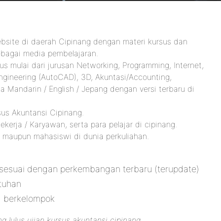
bsite di daerah Cipinang dengan materi kursus dan
ebagai media pembelajaran.
 mulai dari jurusan Networking, Programming, Internet,
gineering (AutoCAD), 3D, Akuntasi/Accounting,
a Mandarin / English / Jepang dengan versi terbaru di
sus Akuntansi Cipinang.
rja / Karyawan, serta para pelajar di cipinang.
aupun mahasiswi di dunia perkuliahan.
 sesuai dengan perkembangan terbaru (terupdate)
tuhan
a berkelompok
g lulus ujian kursus akuntansi cipinang.