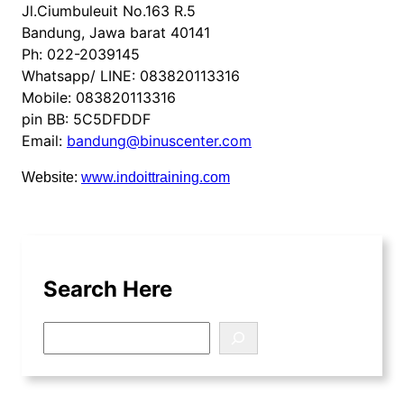
Jl.Ciumbuleuit No.163 R.5
Bandung, Jawa barat 40141
Ph: 022-2039145
Whatsapp/ LINE: 083820113316
Mobile: 083820113316
pin BB: 5C5DFDDF
Email:
bandung@binuscenter.com
Website:
www.indoittraining.com
Search Here
S
e
a
r