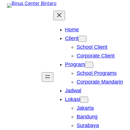
Skip
to
content
Home
Client
School Client
Corporate Client
Program
School Programs
Corporate Mandarin
Jadwal
Lokasi
Jakarta
Bandung
Surabaya