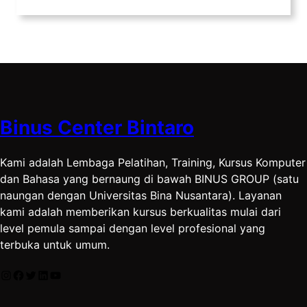
Binus Center Bintaro
Kami adalah Lembaga Pelatihan, Training, Kursus Komputer
dan Bahasa yang bernaung di bawah BINUS GROUP (satu
naungan dengan Universitas Bina Nusantara). Layanan
kami adalah memberikan kursus berkualitas mulai dari
level pemula sampai dengan level profesional yang
terbuka untuk umum.
Instagram
Facebook
Twitter
LinkedIn
YouTube