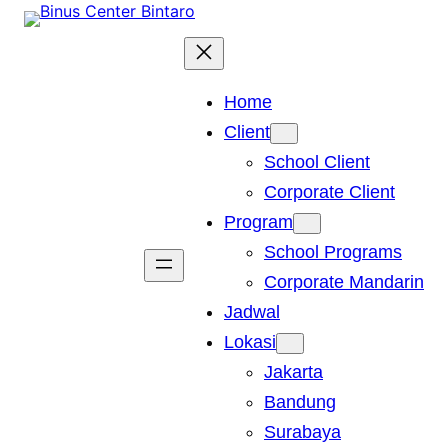
Skip
to
content
Home
Client
School Client
Corporate Client
Program
School Programs
Corporate Mandarin
Jadwal
Lokasi
Jakarta
Bandung
Surabaya