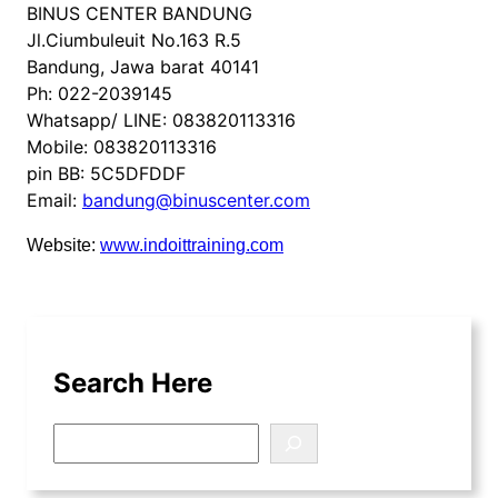
BINUS CENTER BANDUNG
Jl.Ciumbuleuit No.163 R.5
Bandung, Jawa barat 40141
Ph: 022-2039145
Whatsapp/ LINE: 083820113316
Mobile: 083820113316
pin BB: 5C5DFDDF
Email:
bandung@binuscenter.com
Website:
www.indoittraining.com
Search Here
S
e
a