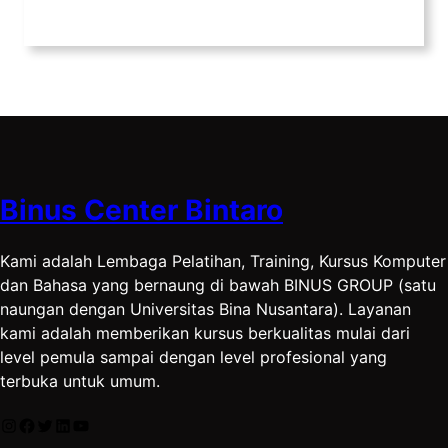
Binus Center Bintaro
Kami adalah Lembaga Pelatihan, Training, Kursus Komputer
dan Bahasa yang bernaung di bawah BINUS GROUP (satu
naungan dengan Universitas Bina Nusantara). Layanan
kami adalah memberikan kursus berkualitas mulai dari
level pemula sampai dengan level profesional yang
terbuka untuk umum.
Instagram
Facebook
Twitter
LinkedIn
YouTube