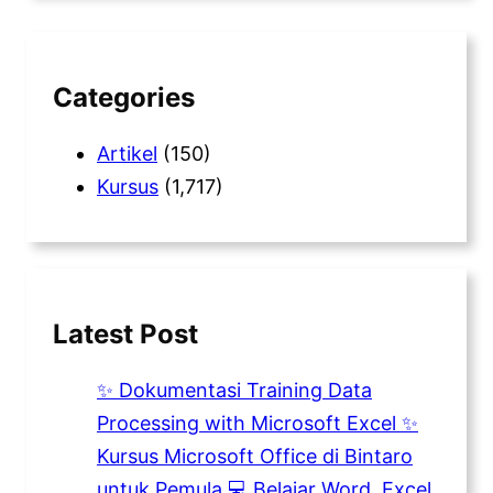
r
c
h
Categories
Artikel
(150)
Kursus
(1,717)
Latest Post
✨ Dokumentasi Training Data
Processing with Microsoft Excel ✨
Kursus Microsoft Office di Bintaro
untuk Pemula 💻 Belajar Word, Excel,