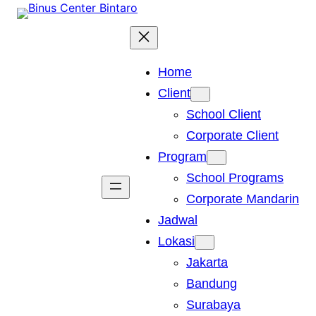
Skip
to
content
Home
Client
School Client
Corporate Client
Program
School Programs
Corporate Mandarin
Jadwal
Lokasi
Jakarta
Bandung
Surabaya