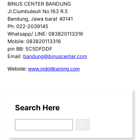
BINUS CENTER BANDUNG
Jl.Ciumbuleuit No.163 R.5
Bandung, Jawa barat 40141
Ph: 022-2039145
Whatsapp/ LINE: 083820113316
Mobile: 083820113316
pin BB: 5C5DFDDF
Email:
bandung@binuscenter.com
Website:
www.indoittraining.com
Search Here
S
e
a