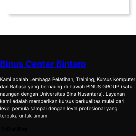
Binus Center Bintaro
Kami adalah Lembaga Pelatihan, Training, Kursus Komputer
dan Bahasa yang bernaung di bawah BINUS GROUP (satu
naungan dengan Universitas Bina Nusantara). Layanan
kami adalah memberikan kursus berkualitas mulai dari
level pemula sampai dengan level profesional yang
terbuka untuk umum.
Instagram
Facebook
Twitter
LinkedIn
YouTube