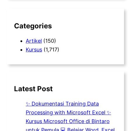
r
c
h
Categories
Artikel
(150)
Kursus
(1,717)
Latest Post
✨ Dokumentasi Training Data
Processing with Microsoft Excel ✨
Kursus Microsoft Office di Bintaro
untuk Pemula 💻 Belajar Word, Excel,