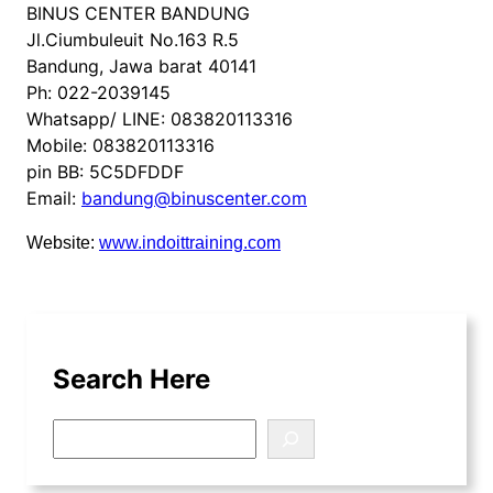
BINUS CENTER BANDUNG
Jl.Ciumbuleuit No.163 R.5
Bandung, Jawa barat 40141
Ph: 022-2039145
Whatsapp/ LINE: 083820113316
Mobile: 083820113316
pin BB: 5C5DFDDF
Email:
bandung@binuscenter.com
Website:
www.indoittraining.com
Search Here
S
e
a