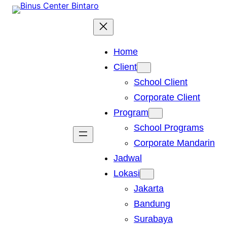
Skip
to
content
Home
Client
School Client
Corporate Client
Program
School Programs
Corporate Mandarin
Jadwal
Lokasi
Jakarta
Bandung
Surabaya