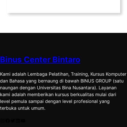
Binus Center Bintaro
Kami adalah Lembaga Pelatihan, Training, Kursus Komputer
dan Bahasa yang bernaung di bawah BINUS GROUP (satu
naungan dengan Universitas Bina Nusantara). Layanan
kami adalah memberikan kursus berkualitas mulai dari
level pemula sampai dengan level profesional yang
terbuka untuk umum.
Instagram
Facebook
Twitter
LinkedIn
YouTube