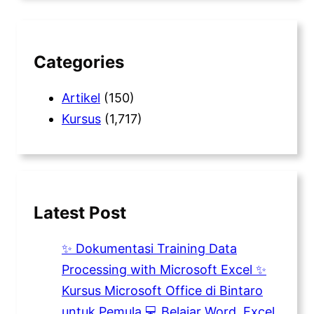
r
c
h
Categories
Artikel
(150)
Kursus
(1,717)
Latest Post
✨ Dokumentasi Training Data
Processing with Microsoft Excel ✨
Kursus Microsoft Office di Bintaro
untuk Pemula 💻 Belajar Word, Excel,