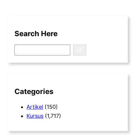
Search Here
S
e
a
r
c
h
Categories
Artikel
(150)
Kursus
(1,717)