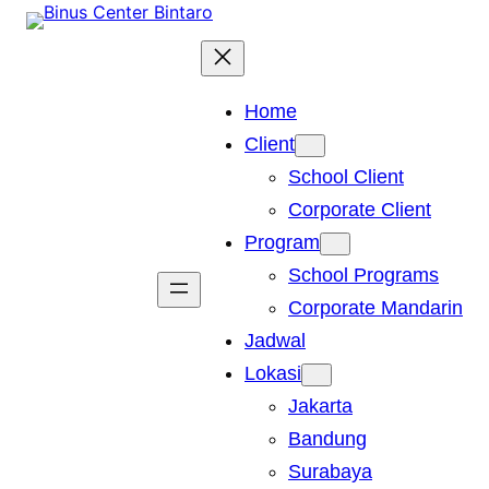
Skip
to
content
Home
Client
School Client
Corporate Client
Program
School Programs
Corporate Mandarin
Jadwal
Lokasi
Jakarta
Bandung
Surabaya