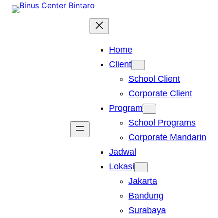
Skip
to
content
Home
Client
School Client
Corporate Client
Program
School Programs
Corporate Mandarin
Jadwal
Lokasi
Jakarta
Bandung
Surabaya