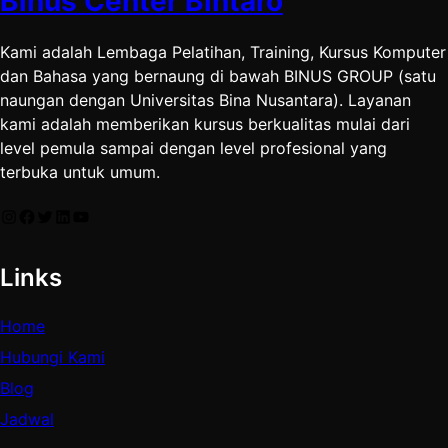
Binus Center Bintaro
Kami adalah Lembaga Pelatihan, Training, Kursus Komputer
dan Bahasa yang bernaung di bawah BINUS GROUP (satu
naungan dengan Universitas Bina Nusantara). Layanan
kami adalah memberikan kursus berkualitas mulai dari
level pemula sampai dengan level profesional yang
terbuka untuk umum.
Instagram
Facebook
Twitter
LinkedIn
YouTube
Links
Home
Hubungi Kami
Blog
Jadwal