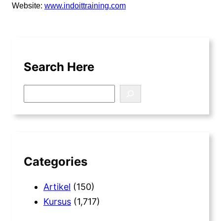
Website:
www.indoittraining.com
Search Here
S
e
a
r
c
h
Categories
Artikel
(150)
Kursus
(1,717)