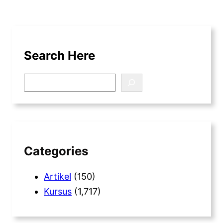
Search Here
S
e
a
r
c
h
Categories
Artikel
(150)
Kursus
(1,717)