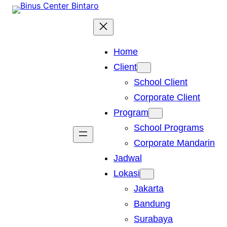
Skip
to
content
Home
Client
School Client
Corporate Client
Program
School Programs
Corporate Mandarin
Jadwal
Lokasi
Jakarta
Bandung
Surabaya