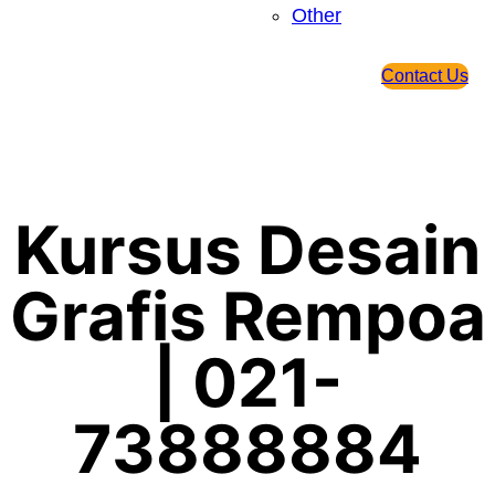
Other
Contact Us
Kursus Desain
Grafis Rempoa
| 021-
73888884