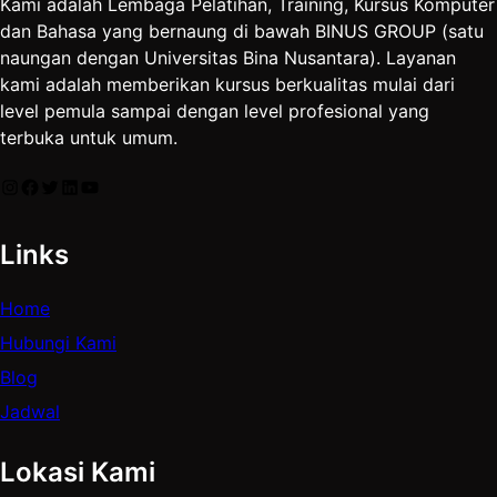
Kami adalah Lembaga Pelatihan, Training, Kursus Komputer
dan Bahasa yang bernaung di bawah BINUS GROUP (satu
naungan dengan Universitas Bina Nusantara). Layanan
kami adalah memberikan kursus berkualitas mulai dari
level pemula sampai dengan level profesional yang
terbuka untuk umum.
Instagram
Facebook
Twitter
LinkedIn
YouTube
Links
Home
Hubungi Kami
Blog
Jadwal
Lokasi Kami