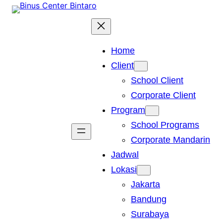
Skip
to
content
Home
Client
School Client
Corporate Client
Program
School Programs
Corporate Mandarin
Jadwal
Lokasi
Jakarta
Bandung
Surabaya