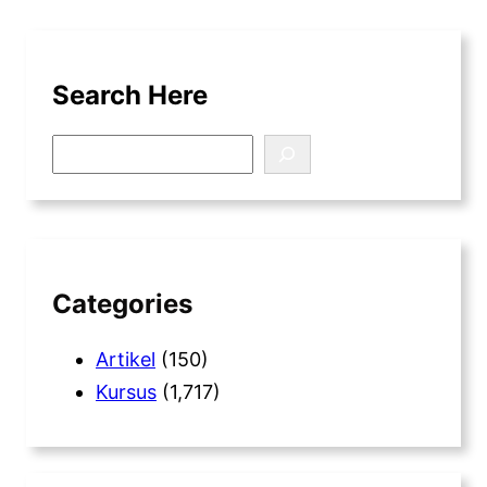
Search Here
S
e
a
r
c
h
Categories
Artikel
(150)
Kursus
(1,717)