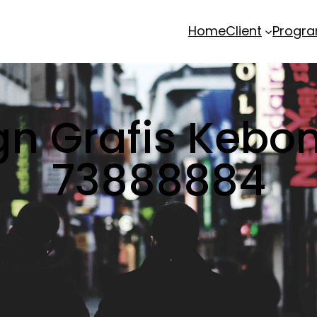
Home
Client
Progr
n Grafis Kebon
73888884