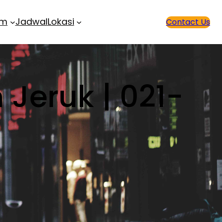
am
Jadwal
Lokasi
Contact Us
 Jeruk | 021-